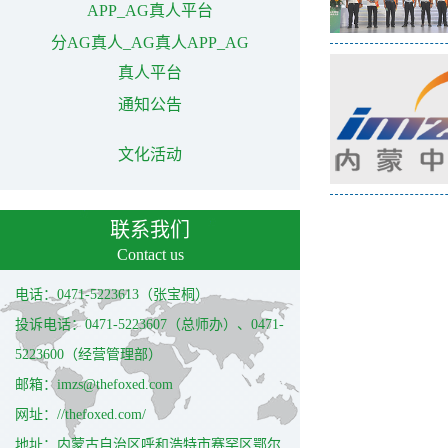
APP_AG真人平台
分AG真人_AG真人APP_AG
真人平台
通知公告
文化活动
联系我们
Contact us
电话：0471-5223613（张宝桐）
投诉电话：0471-5223607（总师办）、0471-
5223600（经营管理部）
邮箱：imzs@thefoxed.com
网址：//thefoxed.com/
地址：内蒙古自治区呼和浩特市赛罕区鄂尔