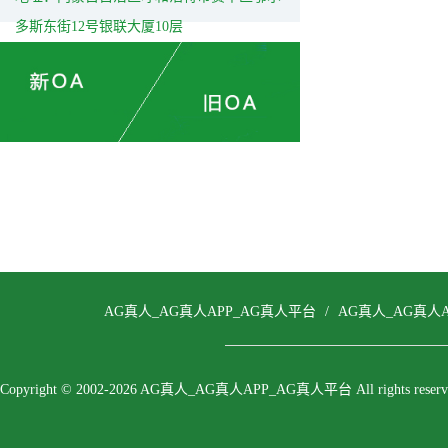
多斯东街12号银联大厦10层
AG真人_AG真人APP_AG真人平台
/
AG真人_AG真人
Copyright © 2002-2026 AG真人_AG真人APP_AG真人平台 All rights reserv