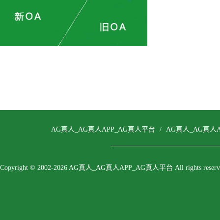
AG真人_AG真人APP_AG真人平台
/
AG真人_AG真人
Copyright © 2002-2026 AG真人_AG真人APP_AG真人平台 All rights reserv