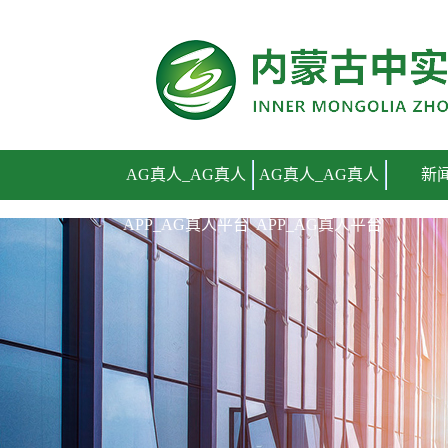
AG真人_AG真人APP_AG真人平台
AG真人_AG真人
AG真人_AG真人
新
APP_AG真人平台
APP_AG真人平台