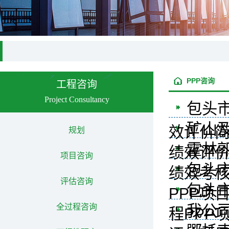
PPP咨询
工程咨询
Project Consultancy
包头
矿山
效评价
规划
霍林
绩效评
项目咨询
包头
绩效考
评估咨询
包头
PPP项
全过程咨询
我公
程PPP