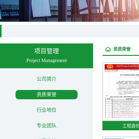
资质荣誉
项目管理
Project Management
公司简介
资质荣誉
行业地位
专业团队
工程造