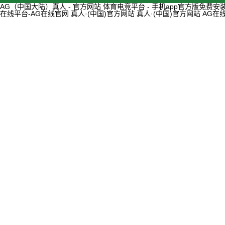
AG（中国大陆）真人 - 官方网站
体育电竞平台 - 手机app官方版免费安
在线平台-AG在线官网
真人·(中国)官方网站
真人·(中国)官方网站
AG在