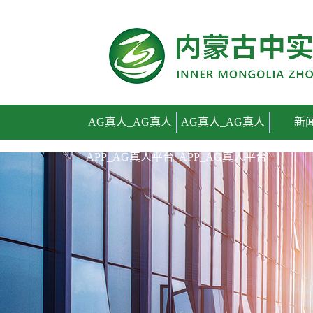
AG真人_AG真人APP_AG真人平台
AG真人_AG真人
AG真人_AG真人
新
APP_AG真人平台
APP_AG真人平台