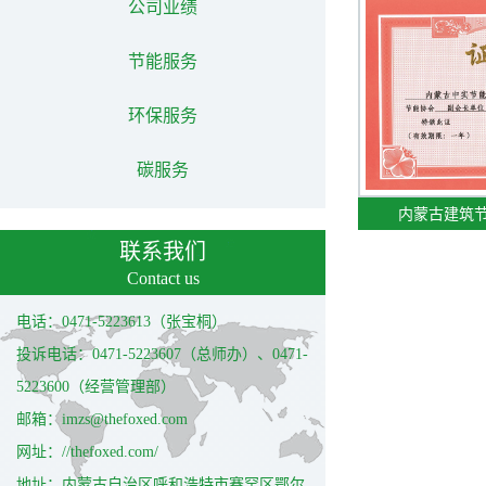
公司业绩
节能服务
环保服务
碳服务
内蒙古建筑
联系我们
Contact us
电话：0471-5223613（张宝桐）
投诉电话：0471-5223607（总师办）、0471-
5223600（经营管理部）
邮箱：imzs@thefoxed.com
网址：//thefoxed.com/
地址：内蒙古自治区呼和浩特市赛罕区鄂尔