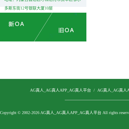
多斯东街12号银联大厦10层
AG真人_AG真人APP_AG真人平台
/
AG真人_AG真人
Copyright © 2002-2026 AG真人_AG真人APP_AG真人平台 All rights reserv