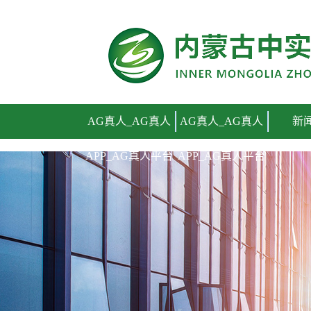
AG真人_AG真人APP_AG真人平台
AG真人_AG真人
AG真人_AG真人
新
APP_AG真人平台
APP_AG真人平台