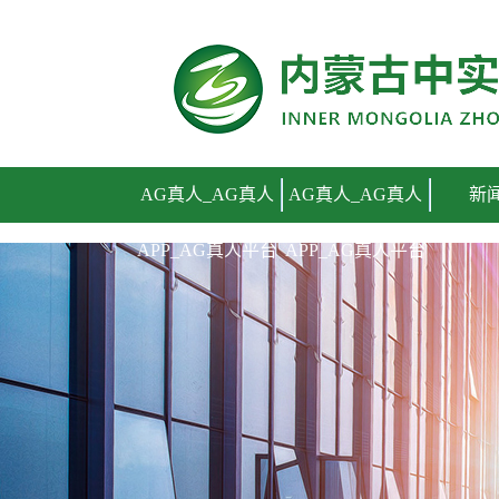
AG真人_AG真人APP_AG真人平台
AG真人_AG真人
AG真人_AG真人
新
APP_AG真人平台
APP_AG真人平台