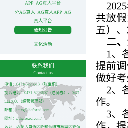
20
APP_AG真人平台
分AG真人_AG真人APP_AG
共放假
真人平台
五）、
通知公告
二、
文化活动
1、
提前调
联系我们
Contact us
做好考
电话：0471-5223613（张宝桐）
2、
投诉电话：0471-5223607（总师办）、0471-
作。
5223600（经营管理部）
邮箱：imzs@thefoxed.com
3、
网址：//thefoxed.com/
作，提
地址：内蒙古自治区呼和浩特市赛罕区鄂尔