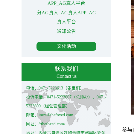
APP_AG真人平台
分AG真人_AG真人APP_AG
真人平台
通知公告
文化活动
联系我们
Contact us
电话：0471-5223613（张宝桐）
投诉电话：0471-5223607（总师办）、0471-
5223600（经营管理部）
邮箱：imzs@thefoxed.com
网址：//thefoxed.com/
参与
地址：内蒙古自治区呼和浩特市赛罕区鄂尔