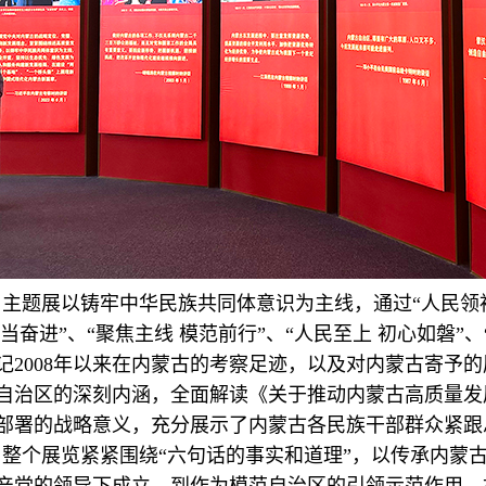
主题展以铸牢中华民族共同体意识为主线，通过“人民领袖 
担当奋进”、“聚焦主线 模范前行”、“人民至上 初心如磐”
记2008年以来在内蒙古的考察足迹，以及对内蒙古寄予
自治区的深刻内涵，全面解读《关于推动内蒙古高质量发
部署的战略意义，充分展示了内蒙古各民族干部群众紧跟
整个展览紧紧围绕“六句话的事实和道理”，以传承内蒙