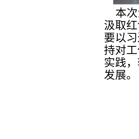
本次
汲取红
要以习
持对工
实践，
发展。