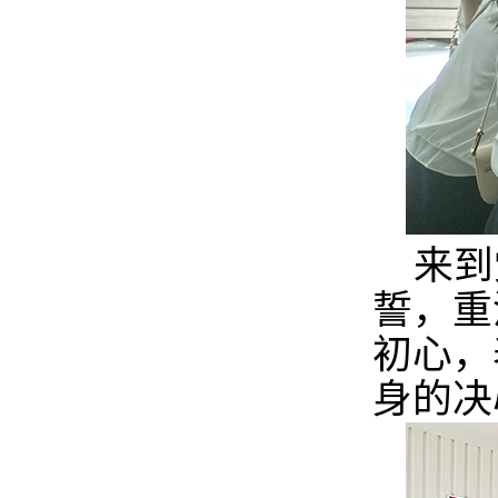
来到
誓，重
初心，
身的决