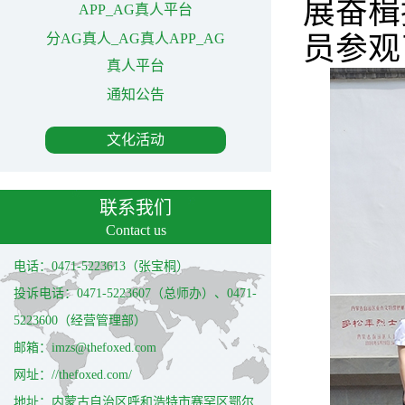
展奋楫
APP_AG真人平台
分AG真人_AG真人APP_AG
员参观
真人平台
通知公告
文化活动
联系我们
Contact us
电话：0471-5223613（张宝桐）
投诉电话：0471-5223607（总师办）、0471-
5223600（经营管理部）
邮箱：imzs@thefoxed.com
网址：//thefoxed.com/
地址：内蒙古自治区呼和浩特市赛罕区鄂尔