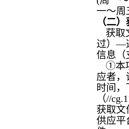
(周一～周
一～周五9
（二）
获取
过）—
信息（
①本
应者，请
时间，
（//c
获取文
供应平