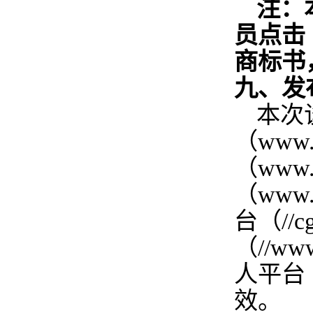
注：
员点击
商标书
九、发
本次
（www
（www
（www
台（//
（//ww
人平台 
效。