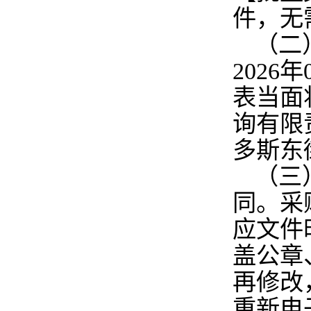
件，无
（二
2026年
表当面
询有限
多斯东
（三
同。采
应文件
盖公章
再修改
重新电