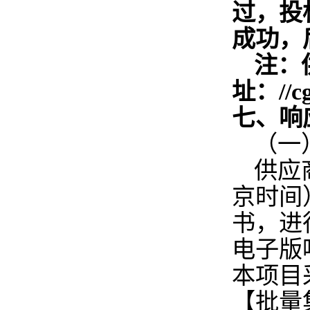
过，投
成功，
注：
址：//
七、响
（一
供应商
京时间
书，进
电子版
本项目
【批量