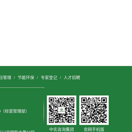
目管理
/
节能环保
/
专家登记
/
人才招聘
3600（经营管理部）
中实咨询集团
官网手机版