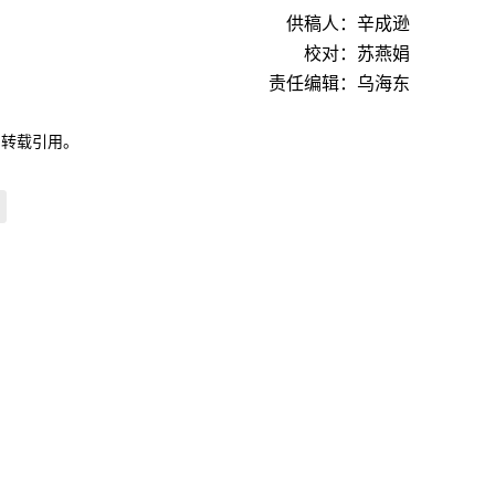
供稿人：辛成逊
校对：苏燕娟
责任编辑：乌海东
自转载引用。