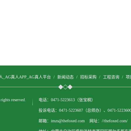
人_AG真人APP_AG真人平台
/
新闻动态
/
招标采购
/
工程咨询
/
项
ts reserved.
电话：0471-5223613（张宝桐）
投诉电话：0471-5223607（总师办）、0471-522
邮箱：imzs@thefoxed.com 网址：//thefoxed.com/