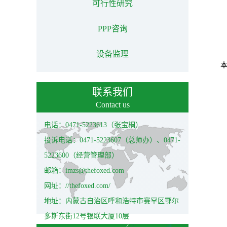
可行性研究
PPP咨询
设备监理
联系我们
Contact us
电话：0471-5223613（张宝桐）
投诉电话：0471-5223607（总师办）、0471-
5223600（经营管理部）
邮箱：imzs@thefoxed.com
网址：//thefoxed.com/
地址：内蒙古自治区呼和浩特市赛罕区鄂尔
多斯东街12号银联大厦10层