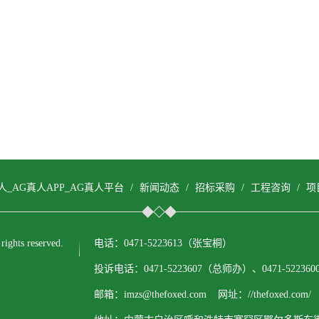
人_AG真人APP_AG真人平台
/
新闻动态
/
招标采购
/
工程咨询
/
项
ts reserved.
电话：0471-5223613（张宝桐）
投诉电话：0471-5223607（总师办）、0471-522
邮箱：imzs@thefoxed.com 网址：//thefoxed.com/