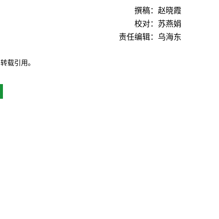
撰稿：赵晓霞
校对：苏燕娟
责任编辑：乌海东
自转载引用。