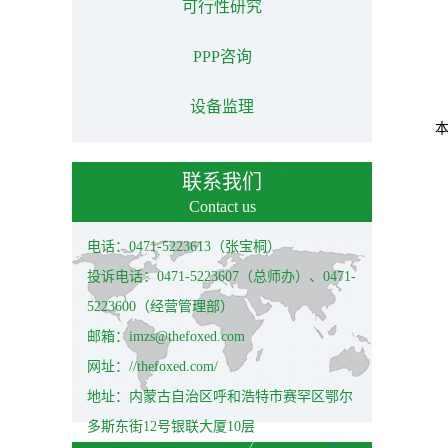
可行性研究
PPP咨询
设备监理
联系我们
Contact us
电话：0471-5223613（张宝桐）
投诉电话：0471-5223607（总师办）、0471-
5223600（经营管理部）
邮箱：imzs@thefoxed.com
网址：//thefoxed.com/
地址：内蒙古自治区呼和浩特市赛罕区鄂尔
多斯东街12号银联大厦10层