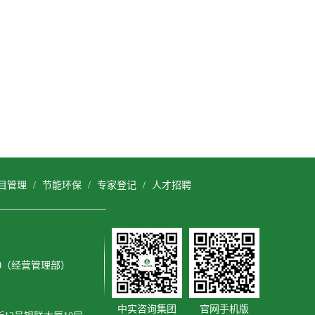
目管理
/
节能环保
/
专家登记
/
人才招聘
3600（经营管理部）
中实咨询集团
官网手机版