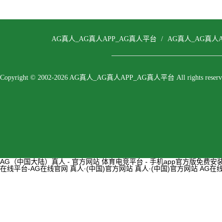
AG真人_AG真人APP_AG真人平台
/
AG真人_AG真人
Copyright © 2002-2026 AG真人_AG真人APP_AG真人平台 All rights reserv
AG（中国大陆）真人 - 官方网站
体育电竞平台 - 手机app官方版免费安
在线平台-AG在线官网
真人·(中国)官方网站
真人·(中国)官方网站
AG在