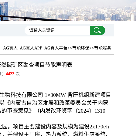
：
AG真人_AG真人APP_AG真人平台
>>节能环保>>节能服务
天然碱矿区勘查项目节能声明表
量：
4422
次
科技有限公司 1×30MW 背压机组新建项目
以《内蒙古自治区发展和改革委员会关于内蒙
的审查意见》（内发改环资字〔2024〕1310
园。项目主要建设内容及规模为建设2x170t/h
机组，并建设主厂房，热力系统、燃料供应系统、