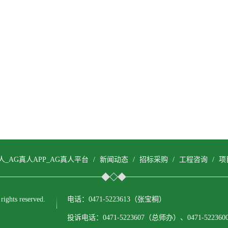
人_AG真人APP_AG真人平台
/
新闻动态
/
招标采购
/
工程咨询
/
项
ts reserved.
电话：0471-5223613（张宝桐）
投诉电话：0471-5223607（总师办）、0471-522