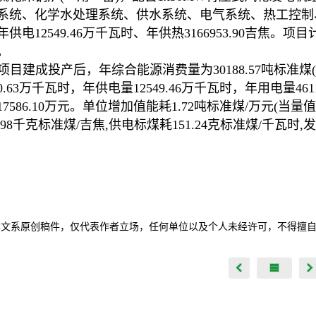
系统、化学水处理系统、供水系统、电气系统、热工控制
供电12549.46万千瓦时、年供热3166953.90吉焦。项
。
项目建成投产后，年综合能源消费量为30188.57吨标准煤(当
60.63万千瓦时，年供电量12549.46万千瓦时，年用电量46
17586.10万元。单位增加值能耗1.72吨标准煤/万元(当量
7.98千克标准煤/吉焦,供电标煤耗151.24克标准煤/千瓦时,
本文系原创稿件，仅代表作者立场，任何单位以及个人未经许可，不得擅