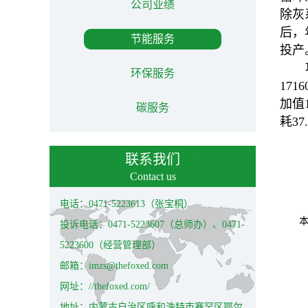
公司业绩
除灰
后，年
节能服务
投产
环保服务
171
加值
碳服务
耗3
联系我们
Contact us
电话：0471-5223613（张宝桐）
投诉电话：0471-5223607（总师办）、0471-
5223600（经营管理部）
邮箱：imzs@thefoxed.com
网址：//thefoxed.com/
地址：内蒙古自治区呼和浩特市赛罕区鄂尔