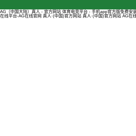
AG（中国大陆）真人 - 官方网站
体育电竞平台 - 手机app官方版免费安
在线平台-AG在线官网
真人·(中国)官方网站
真人·(中国)官方网站
AG在