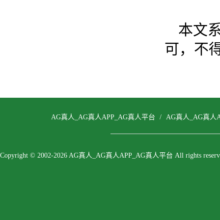
本文
可，不
AG真人_AG真人APP_AG真人平台
/
AG真人_AG真人
Copyright © 2002-2026 AG真人_AG真人APP_AG真人平台 All rights reserv