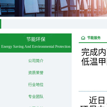
节能服务
节能环保
Energy Saving And Environmental Protection
完成内
低温甲
公司简介
资质荣誉
行业地位
专业团队
近日