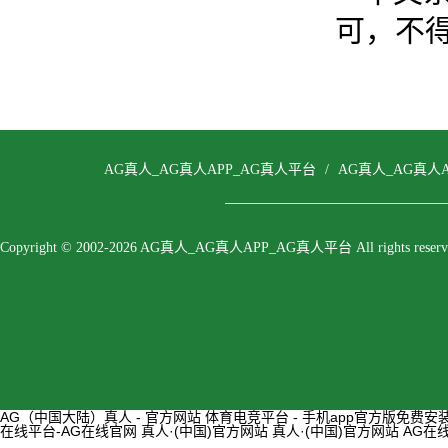
可，不
AG真人_AG真人APP_AG真人平台
/
AG真人_AG真人
Copyright © 2002-2026 AG真人_AG真人APP_AG真人平台 All rights reserv
AG（中国大陆）真人 - 官方网站
体育电竞平台 - 手机app官方版免费安
在线平台-AG在线官网
真人·(中国)官方网站
真人·(中国)官方网站
AG在