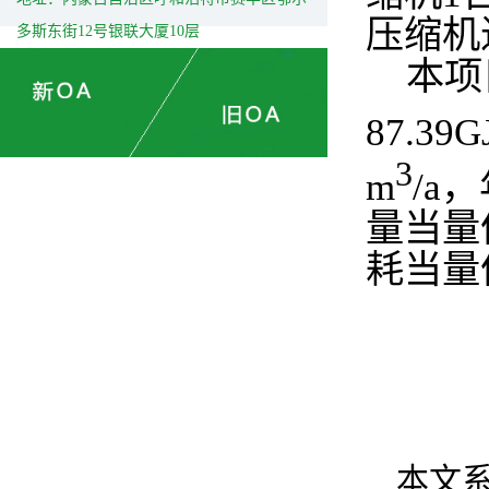
压缩机
多斯东街12号银联大厦10层
本项
87.3
3
m
/a
量当量值-
耗当量值-
本文