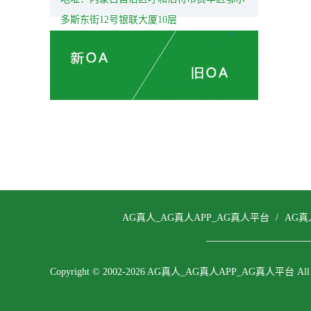
多斯东街12号银联大厦10层
AG真人_AG真人APP_AG真人平台
/
AG真
Copyright © 2002-2026 AG真人_AG真人APP_AG真人平台 All righ