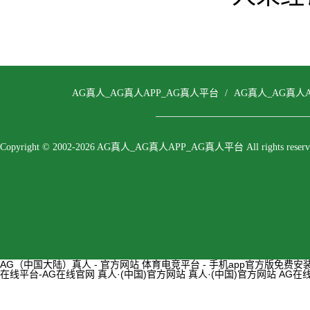
AG真人_AG真人APP_AG真人平台
/
AG真人_AG真人
Copyright © 2002-2026 AG真人_AG真人APP_AG真人平台 All rights reserv
AG（中国大陆）真人 - 官方网站
体育电竞平台 - 手机app官方版免费安
在线平台-AG在线官网
真人·(中国)官方网站
真人·(中国)官方网站
AG在