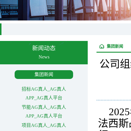
集团新闻
新闻动态
News
公司组
集团新闻
招标AG真人_AG真人
APP_AG真人平台
节能AG真人_AG真人
20
APP_AG真人平台
法西斯
项目AG真人_AG真人