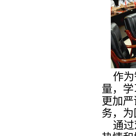
作为
量，学
更加严
务，为
通过