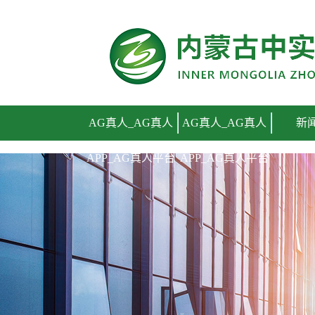
AG真人_AG真人APP_AG真人平台
AG真人_AG真人
AG真人_AG真人
新
APP_AG真人平台
APP_AG真人平台