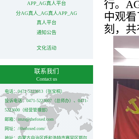
行。A
APP_AG真人平台
分AG真人_AG真人APP_AG
中观看
真人平台
刻，共
通知公告
文化活动
联系我们
Contact us
电话：0471-5223613（张宝桐）
投诉电话：0471-5223607（总师办）、0471-
5223600（经营管理部）
邮箱：imzs@thefoxed.com
网址：//thefoxed.com/
地址：内蒙古自治区呼和浩特市赛罕区鄂尔